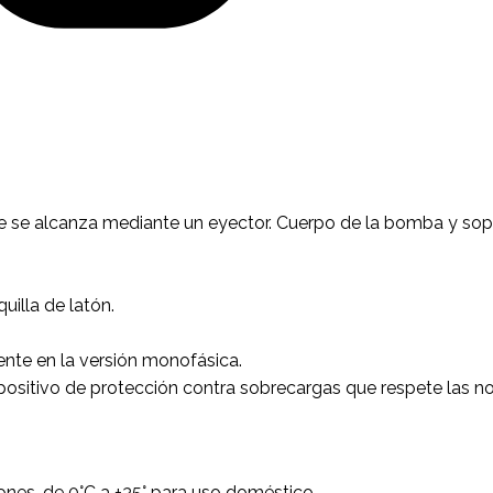
e se alcanza mediante un eyector. Cuerpo de la bomba y sop
uilla de latón.
te en la versión monofásica.
spositivo de protección contra sobrecargas que respete las n
iones, de 0°C a +35° para uso doméstico.