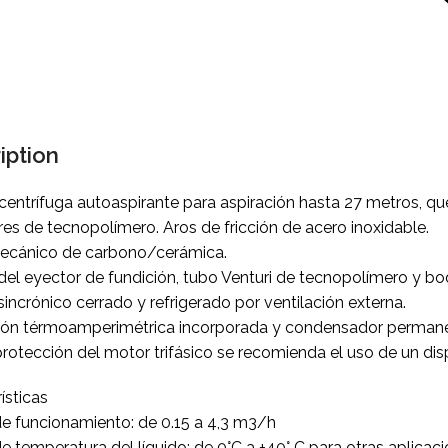
iption
entrífuga autoaspirante para aspiración hasta 27 metros, qu
res de tecnopolímero. Aros de fricción de acero inoxidable.
mecánico de carbono/cerámica.
el eyector de fundición, tubo Venturi de tecnopolímero y boq
incrónico cerrado y refrigerado por ventilación externa.
ión térmoamperimétrica incorporada y condensador permanen
protección del motor trifásico se recomienda el uso de un di
ísticas
e funcionamiento: de 0.15 a 4,3 m3/h
 temperatura del líquido: de 0°C a +40° C para otras aplicac