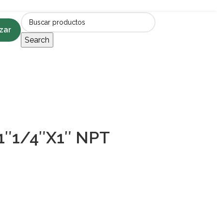
zar
Search
1″1/4″X1″ NPT