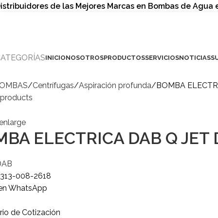
istribuidores de las Mejores Marcas en Bombas de Agua
CATEGORÍAS
INICIO
NOSOTROS
PRODUCTOS
SERVICIOS
NOTICIAS
S
OMBAS
Centrífugas
Aspiración profunda
BOMBA ELECTRICA
 products
 enlarge
BA ELECTRICA DAB Q JET DP
DAB
o
313-008-2618
 en WhatsApp
rio de Cotización