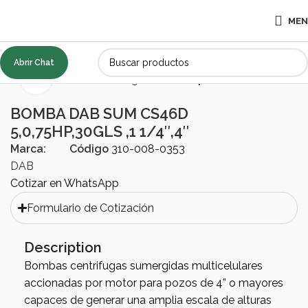
ME
Abrir Chat
Inicio
BOMBAS
Sumergibles
Pozo profundo
Click to enlarge
BOMBA DAB SUM CS46D
5,0,75HP,30GLS ,1 1/4″,4″
Marca:
Código
310-008-0353
DAB
Cotizar en WhatsApp
Formulario de Cotización
Description
Bombas centrifugas sumergidas multicelulares
accionadas por motor para pozos de 4” o mayores
capaces de generar una amplia escala de alturas