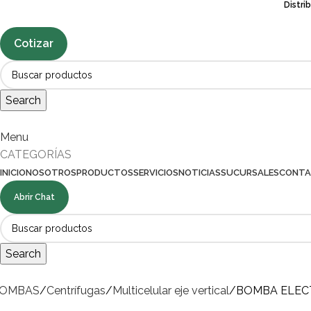
Distri
Cotizar
Search
Menu
CATEGORÍAS
INICIO
NOSOTROS
PRODUCTOS
SERVICIOS
NOTICIAS
SUCURSALES
CONT
Abrir Chat
Search
OMBAS
Centrífugas
Multicelular eje vertical
BOMBA ELECTR