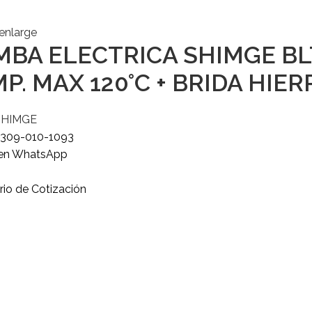
 enlarge
BA ELECTRICA SHIMGE BLT4-
P. MAX 120°C + BRIDA HIER
SHIMGE
o
309-010-1093
 en WhatsApp
rio de Cotización