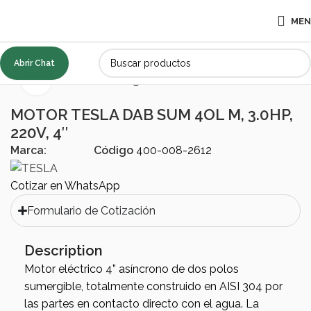
ME
Abrir Chat
Inicio
BOMBAS
Sumergibles
Motores
Click to enlarge
MOTOR TESLA DAB SUM 4OL M, 3.0HP,
220V, 4″
Marca:
Código
400-008-2612
Cotizar en WhatsApp
Formulario de Cotización
Description
Motor eléctrico 4” asíncrono de dos polos
sumergible, totalmente construido en AISI 304 por
las partes en contacto directo con el agua. La