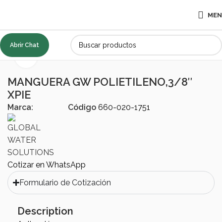
ME
Abrir Chat
Inicio
ACCESORIOS
PVC, ABC, PP
Click to enlarge
MANGUERA GW POLIETILENO,3/8″
XPIE
Marca:
Código
660-020-1751
Cotizar en WhatsApp
Formulario de Cotización
Description