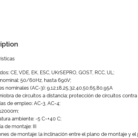
iption
ísticas
cados: CE, VDE, EK, ESC, UKrSEPRO, GOST, RCC, UL;
 nominal: 50/60Hz, hasta 690V;
es nominales (AC-3): 9,12,18,25,32,40,50,65,80,95A
iobra de circuitos a distancia; protección de circuitos cont
ías de empleo: AC-3, AC-4;
: ≤2000m;
tura ambiente: -5 C~+40 C;
a de montaje: III
nes de montaje: la inclinación entre el plano de montaje y el 