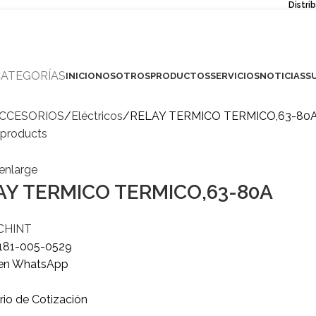
Distri
CATEGORÍAS
INICIO
NOSOTROS
PRODUCTOS
SERVICIOS
NOTICIAS
S
CCESORIOS
Eléctricos
RELAY TERMICO TERMICO,63-80
 products
 enlarge
AY TERMICO TERMICO,63-80A
CHINT
181-005-0529
 en WhatsApp
rio de Cotización