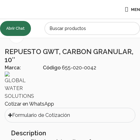
ME
Abrir Chat
GUA
Medio filtrante, TRATAMIENTO DE AGUA
Accesorios
Click to enlarge
REPUESTO GWT, CARBON GRANULAR,
10″
Marca:
Código
655-020-0042
Cotizar en WhatsApp
Formulario de Cotización
Description