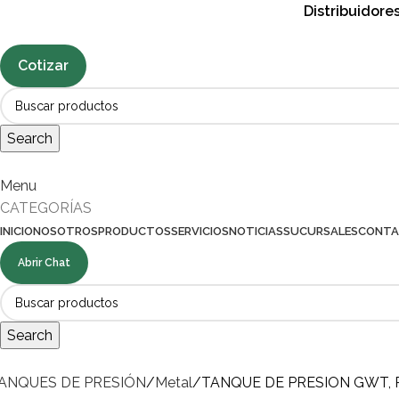
Distribuidor
Cotizar
Search
Menu
CATEGORÍAS
INICIO
NOSOTROS
PRODUCTOS
SERVICIOS
NOTICIAS
SUCURSALES
CONT
Abrir Chat
Search
ANQUES DE PRESIÓN
Metal
TANQUE DE PRESION GWT, P