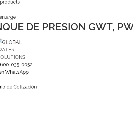
 products
 enlarge
QUE DE PRESION GWT, PWN
o
600-035-0052
 en WhatsApp
rio de Cotización