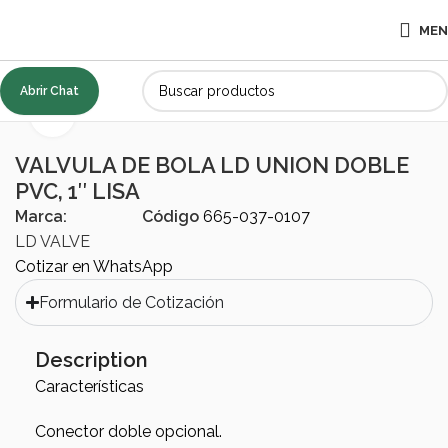
ME
Abrir Chat
Inicio
ACCESORIOS
Válvulas
Click to enlarge
VALVULA DE BOLA LD UNION DOBLE
PVC, 1″ LISA
Marca:
Código
665-037-0107
LD VALVE
Cotizar en WhatsApp
Formulario de Cotización
Description
Características
Conector doble opcional.