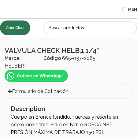
ME
Abrir Chat
Inicio
ACCESORIOS
Válvulas
Click to enlarge
VALVULA CHECK HELB,1 1/4″
Marca:
Código
665-037-2085
HELBERT
Cotizar en WhatsApp
Formulario de Cotización
Description
Cuerpo en Bronce fundido. Tuercas y resorte en
Acero inoxidable. Sello en Nitrilo ROSCA NPT.
PRESIÓN MÁXIMA DE TRABAJO 150 PSI.