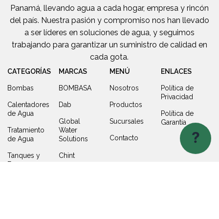
Panamá, llevando agua a cada hogar, empresa y rincón
del país. Nuestra pasión y compromiso nos han llevado
a ser líderes en soluciones de agua, y seguimos
trabajando para garantizar un suministro de calidad en
cada gota.
CATEGORÍAS
MARCAS
MENÚ
ENLACES
Bombas
BOMBASA
Nosotros
Política de
Privacidad
Calentadores
Dab
Productos
de Agua
Política de
Global
Sucursales
Garantía
Tratamiento
Water
?
Contacto
de Agua
Solutions
Tanques y
Chint
Fosas
Centress
Piscina y
ITAP
Jacuzzi
Tanques
de Presión