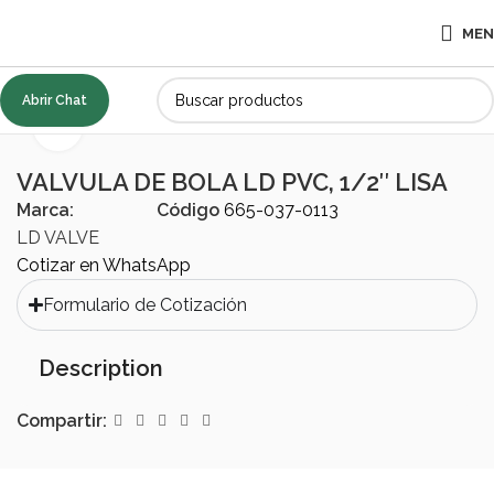
ME
Abrir Chat
Inicio
ACCESORIOS
Válvulas
Click to enlarge
VALVULA DE BOLA LD PVC, 1/2″ LISA
Marca:
Código
665-037-0113
LD VALVE
Cotizar en WhatsApp
Formulario de Cotización
Description
Compartir: