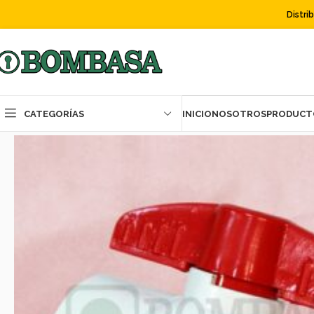
Distri
CATEGORÍAS
INICIO
NOSOTROS
PRODUCT
Inicio
ACCESORIOS
Válvulas
VALVULA DE BOLA LD PVC