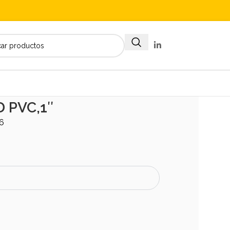
 PVC,1″
6