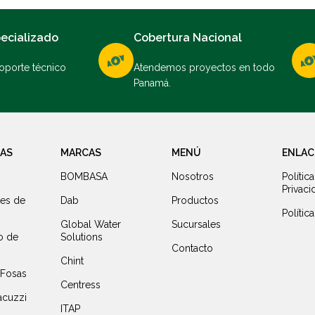
pecializado
Cobertura Nacional
soporte técnico
Atendemos proyectos en todo
Panamá.
ÍAS
MARCAS
MENÚ
ENLAC
BOMBASA
Nosotros
Polític
Privaci
res de
Dab
Productos
Polític
Global Water
Sucursales
o de
Solutions
Contacto
Chint
 Fosas
Centress
acuzzi
ITAP