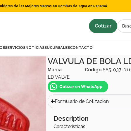
buidores de las Mejores Marcas en Bombas de Agua en Panamá
Cotizar
OS
SERVICIOS
NOTICIAS
SUCURSALES
CONTACTO
,1″
VALVULA DE BOLA LD
Marca:
Código
665-037-011
LD VALVE
Cotizar en WhatsApp
Formulario de Cotización
Description
Características