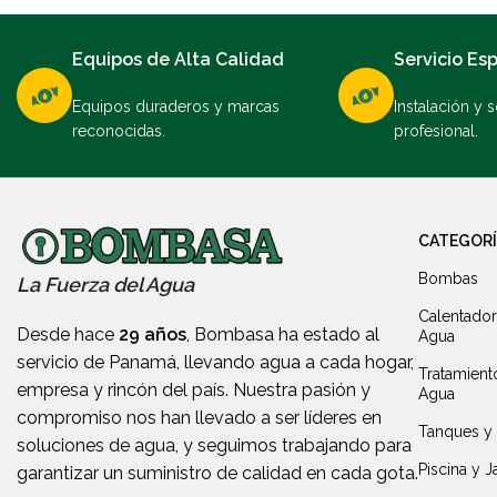
Equipos de Alta Calidad
Servicio Es
Equipos duraderos y marcas
Instalación y 
reconocidas.
profesional.
CATEGOR
Bombas
La Fuerza del Agua
Calentado
Desde hace
29 años
, Bombasa ha estado al
Agua
servicio de Panamá, llevando agua a cada hogar,
Tratamient
empresa y rincón del país. Nuestra pasión y
Agua
compromiso nos han llevado a ser líderes en
Tanques y
soluciones de agua, y seguimos trabajando para
Piscina y J
garantizar un suministro de calidad en cada gota.