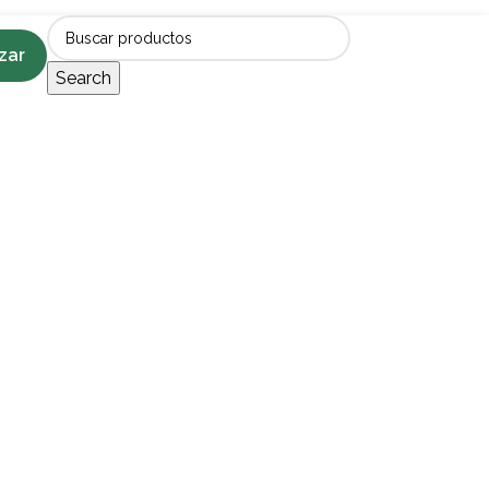
zar
Search