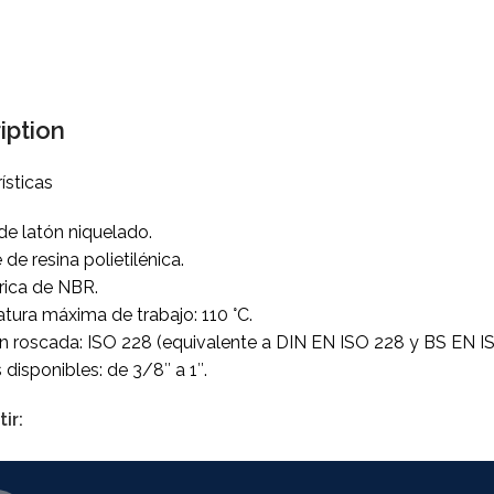
iption
ísticas
de latón niquelado.
 de resina polietilénica.
rica de NBR.
tura máxima de trabajo: 110 °C.
n roscada: ISO 228 (equivalente a DIN EN ISO 228 y BS EN I
disponibles: de 3/8″ a 1″.
ir: