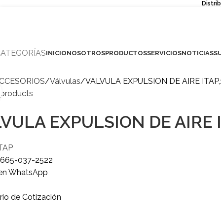
Distri
CATEGORÍAS
INICIO
NOSOTROS
PRODUCTOS
SERVICIOS
NOTICIAS
S
CCESORIOS
Válvulas
VALVULA EXPULSION DE AIRE ITAP,
Click to enlarge
 products
VULA EXPULSION DE AIRE I
TAP
o
665-037-2522
 en WhatsApp
rio de Cotización