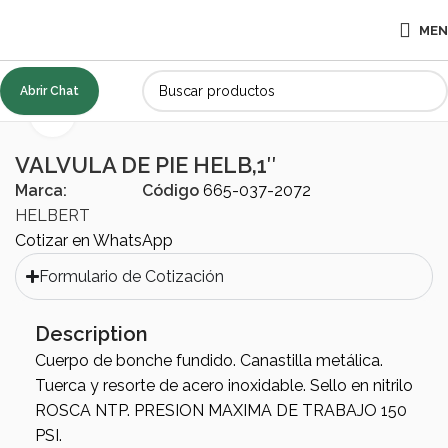
ME
Abrir Chat
Inicio
ACCESORIOS
Válvulas
Click to enlarge
VALVULA DE PIE HELB,1″
Marca:
Código
665-037-2072
HELBERT
Cotizar en WhatsApp
Formulario de Cotización
Description
Cuerpo de bonche fundido. Canastilla metálica.
Tuerca y resorte de acero inoxidable. Sello en nitrilo
ROSCA NTP. PRESION MAXIMA DE TRABAJO 150
PSI.