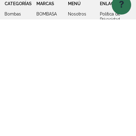
?
CATEGORÍAS
MARCAS
MENÚ
ENLACES
Bombas
BOMBASA
Nosotros
Política de
Privacidad
Calentadores
Dab
Productos
de Agua
Política de
Global
Sucursales
Garantía
Tratamiento
Water
Contacto
de Agua
Solutions
Tanques y
Chint
Fosas
Centress
Piscina y
ITAP
Jacuzzi
Tanques
de Presión
SÍGUENOS