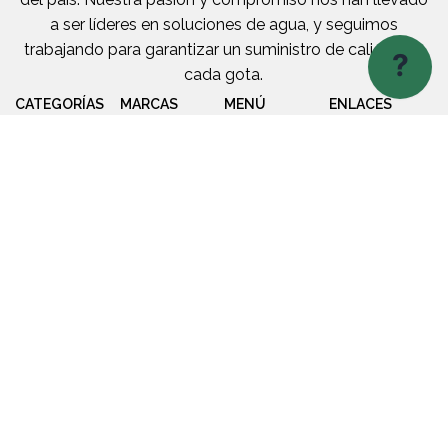
a ser líderes en soluciones de agua, y seguimos
trabajando para garantizar un suministro de calidad en
?
cada gota.
CATEGORÍAS
MARCAS
MENÚ
ENLACES
Bombas
BOMBASA
Nosotros
Política de
Privacidad
Calentadores
Dab
Productos
de Agua
Política de
Global
Sucursales
Garantía
Tratamiento
Water
Contacto
de Agua
Solutions
Tanques y
Chint
Fosas
Centress
Piscina y
ITAP
Jacuzzi
Tanques
de Presión
SÍGUENOS