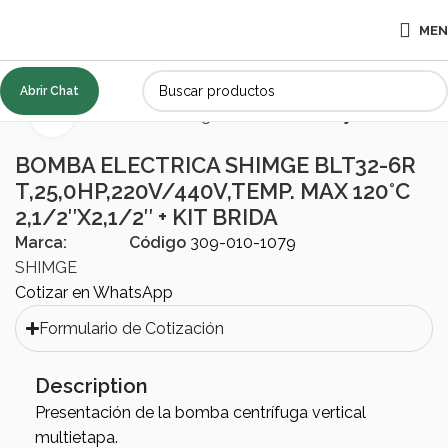
ME
Abrir Chat
Inicio
BOMBAS
Centrífugas
Multicelular eje vertical
Click to enlarge
BOMBA ELECTRICA SHIMGE BLT32-6R
T,25,0HP,220V/440V,TEMP. MAX 120°C
2,1/2″X2,1/2″ + KIT BRIDA
Marca:
Código
309-010-1079
SHIMGE
Cotizar en WhatsApp
Formulario de Cotización
Description
Presentación de la bomba centrífuga vertical
multietapa.