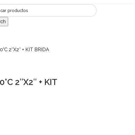
rch
°C 2″X2″ + KIT BRIDA
C 2″X2″ + KIT