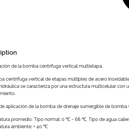
iption
ción de la bomba centrífuga vertical multietapa.
 centrífuga vertical de etapas múltiples de acero inoxidable se
dráulica se caracteriza por una estructura multicelular con u
miento.
 de aplicación de la bomba de drenaje sumergible de bomba v
tura promedio: Tipo normal: 0 ℃ ~ 68 ℃, Tipo de agua calie
tura ambiente: + 40 ℃